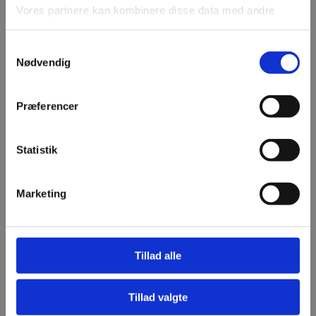
Vores partnere kan kombinere disse data med andre
oplysninger, du har givet dem, eller som de har indsamlet
fra din brug af deres tjenester.
Samtykkevalg
Nødvendig
Se Cookie & Privatlivspolitik
her
Præferencer
Statistik
Marketing
Tillad alle
Tillad valgte