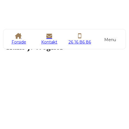
Menu
Forside
Kontakt
26 16 86 86
Hans J. Wegner
Den danske designer Hans J. Wegner har blandt andet
opnået stor anerkendelse for sin kreativitet og går under
navnet Stolens Mester for sine mange ikoniske stole,
som er udstillet på nogle af de største museer i verden.
Blandt andet bamsestolen som kan ses på billedet.