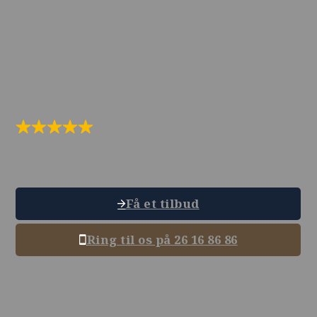
Nordsjælland
Hos Eskilds Møbelpolstring, beliggende i Helsingør,
udfører vi alt inden for møbelpolstring af traditionelle
møbler.
Vi har gode anmeldelser
Få et tilbud
Ring til os på 26 16 86 86